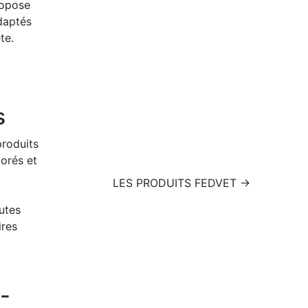
ropose
daptés
te.
s
produits
orés et
LES PRODUITS FEDVET →
utes
ires
-