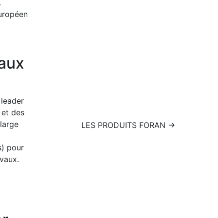
.
uropéen
vaux
 leader
 et des
large
LES PRODUITS FORAN →
s) pour
evaux.