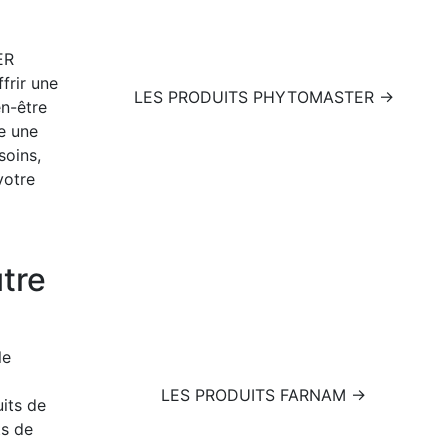
ER
rir une
LES PRODUITS PHYTOMASTER →
en-être
e une
soins,
votre
utre
le
LES PRODUITS FARNAM →
its de
ts de