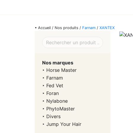
• Accueil / Nos produits /
Farnam
/
XANTEX
Nos marques
‣
Horse Master
‣
Farnam
‣
Fed Vet
‣
Foran
‣
Nylabone
‣
PhytoMaster
‣
Divers
‣
Jump Your Hair