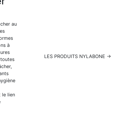
er
âcher au
es
formes
ons à
tures
LES PRODUITS NYLABONE →
 toutes
âcher,
ants
hygiène
 le lien
e