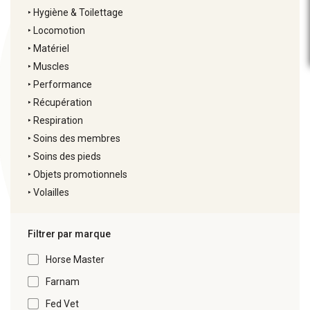
‣
Hygiène & Toilettage
‣
Locomotion
‣
Matériel
‣
Muscles
‣
Performance
‣
Récupération
‣
Respiration
‣
Soins des membres
‣
Soins des pieds
‣
Objets promotionnels
‣
Volailles
Filtrer par marque
Horse Master
Farnam
Fed Vet