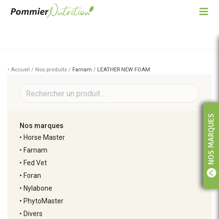
• Accueil / Nos produits /
Farnam
/
LEATHER NEW FOAM
NOS MARQUES
Nos marques
‣
Horse Master
‣
Farnam
‣
Fed Vet
‣
Foran
‣
Nylabone
‣
PhytoMaster
‣
Divers