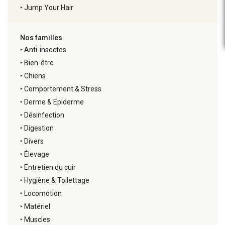
‣
Jump Your Hair
Nos familles
‣
Anti-insectes
‣
Bien-être
‣
Chiens
‣
Comportement & Stress
‣
Derme & Epiderme
‣
Désinfection
‣
Digestion
‣
Divers
‣
Élevage
‣
Entretien du cuir
‣
Hygiène & Toilettage
‣
Locomotion
‣
Matériel
‣
Muscles