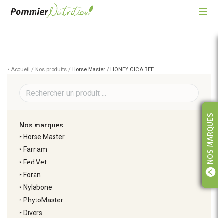
• Accueil / Nos produits /
Horse Master
/
HONEY CICA BEE
NOS MARQUES
Nos marques
‣
Horse Master
‣
Farnam
‣
Fed Vet
‣
Foran
‣
Nylabone
‣
PhytoMaster
‣
Divers