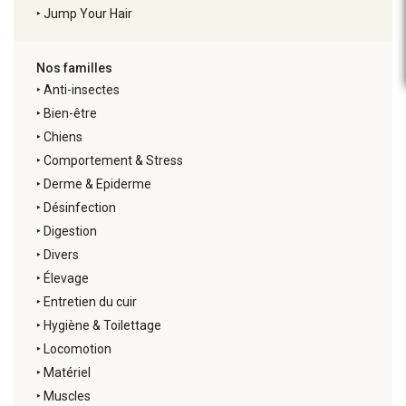
‣
Jump Your Hair
Nos familles
‣
Anti-insectes
‣
Bien-être
‣
Chiens
‣
Comportement & Stress
‣
Derme & Epiderme
‣
Désinfection
‣
Digestion
‣
Divers
‣
Élevage
‣
Entretien du cuir
‣
Hygiène & Toilettage
‣
Locomotion
‣
Matériel
‣
Muscles